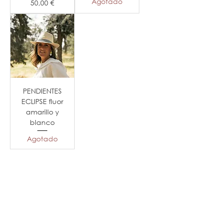
Agotado
Precio
50,00 €
PENDIENTES
ECLIPSE fluor
amarillo y
blanco
Agotado