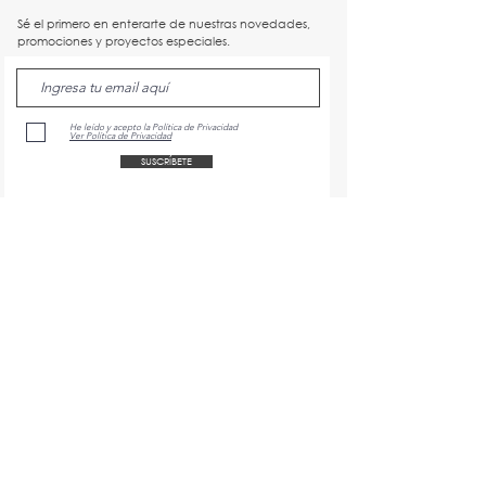
Sé el primero en enterarte de nuestras novedades,
promociones y proyectos especiales.
He leído y acepto la Política de Privacidad
Ver Política de Privacidad
SUSCRÍBETE
CONTACT US
hello@naluaceramics.com
+34 639 70 14 14
(solo WhatsApp)
Instagram:
@naluaceramics
Facebook:
@naluaceramics
CUSTOMER CARE
Cuidado del producto
Política de envío y devoluciones