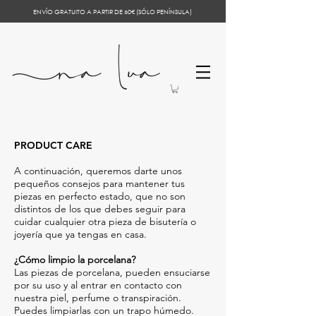
ENVÍO GRATUITO A PARTIR DE 60€ (SÓLO PENÍNSULA)
PRODUCT CARE
A continuación, queremos darte unos
pequeños consejos para mantener tus
piezas en perfecto estado, que no son
distintos de los que debes seguir para
cuidar cualquier otra pieza de bisutería o
joyería que ya tengas en casa.
¿Cómo limpio la porcelana?
Las piezas de porcelana, pueden ensuciarse
por su uso y al entrar en contacto con
nuestra piel, perfume o transpiración.
Puedes limpiarlas con un trapo húmedo.