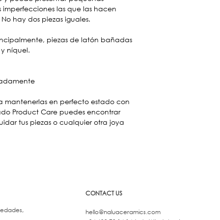
as imperfecciones las que las hacen
. No hay dos piezas iguales.
principalmente, piezas de latón bañadas
y níquel.
imadamente
 a mantenerlas en perfecto estado con
tado Product Care puedes encontrar
dar tus piezas o cualquier otra joya
CONTACT US
vedades,
hello@naluaceramics.com