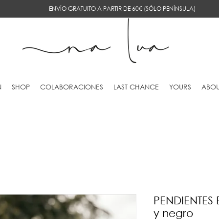
ENVÍO GRATUITO A PARTIR DE 60€ (SÓLO PENÍNSULA)
N
SHOP
COLABORACIONES
LAST CHANCE
YOURS
ABOU
PENDIENTES E
y negro