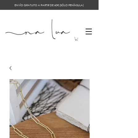
ENVÍO GRATUITO A PARTIR DE 60€ (SÓLO PENÍNSULA)